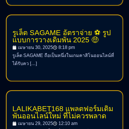
รูเล็ต SAGAME อัตราจ่าย ⚽ รูป
แบบการวางเดิมพัน 2025 🤑
เมษายน 30, 2025
8:18 pm
รูเล็ต SAGAME ถือเป็นหนึ่งในเกมคาสิโนออนไลน์ที่
ได้รับคว […]
LALIKABET168 แพลตฟอร์มเดิม
พันออนไลน์ใหม่ ที่ไม่ควรพลาด
เมษายน 29, 2025
12:10 am