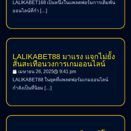
LALIKABET168 เป็นหนึ่งในแพลตฟอร์มการเดิมพัน
ออนไลน์ที่กำ […]
LALIKABET88 มาแรง แจกไม่ยั้ง
สั่นสะเทือนวงการเกมออนไลน์
เมษายน 26, 2025
9:41 pm
LALIKABET88 ในยุคที่แพลตฟอร์มเกมออนไลน์
กำลังเป็นที่นิยม […]