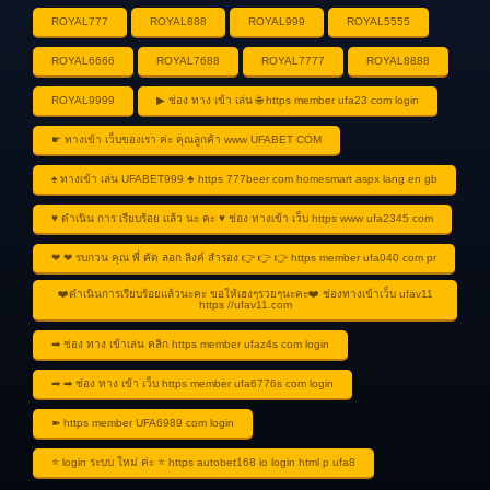
ROYAL777
ROYAL888
ROYAL999
ROYAL5555
ROYAL6666
ROYAL7688
ROYAL7777
ROYAL8888
ROYAL9999
▶ ช่อง ทาง เข้า เล่น 🌐 https member ufa23 com login
☛ ทางเข้า เว็บของเรา ค่ะ คุณลูกค้า www UFABET COM
♠ ทางเข้า เล่น UFABET999 ♣ https 777beer com homesmart aspx lang en gb
♥ ดำเนิน การ เรียบร้อย แล้ว นะ คะ ♥ ช่อง ทางเข้า เว็บ https www ufa2345 com
❤ ❤ รบกวน คุณ พี่ คัด ลอก ลิงค์ สำรอง 👉 👉 👉 https member ufa040 com pr
❤️ดําเนินการเรียบร้อยแล้วนะคะ ขอให้เฮงๆรวยๆนะคะ❤️ ช่องทางเข้าเว็บ ufav11
https //ufav11.com
➡ ช่อง ทาง เข้าเล่น คลิก https member ufaz4s com login
➡ ➡ ช่อง ทาง เข้า เว็บ https member ufa6776s com login
➽ https member UFA6989 com login
⭐ login ระบบ ใหม่ ค่ะ ⭐ https autobet168 io login html p ufa8