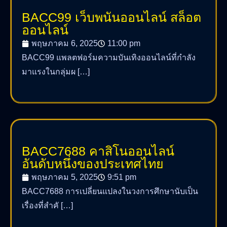
BACC99 เว็บพนันออนไลน์ สล็อต
ออนไลน์
พฤษภาคม 6, 2025
11:00 pm
BACC99 แพลตฟอร์มความบันเทิงออนไลน์ที่กำลัง
มาแรงในกลุ่มผ […]
BACC7688 คาสิโนออนไลน์
อันดับหนึ่งของประเทศไทย
พฤษภาคม 5, 2025
9:51 pm
BACC7688 การเปลี่ยนแปลงในวงการศึกษานับเป็น
เรื่องที่สำคั […]