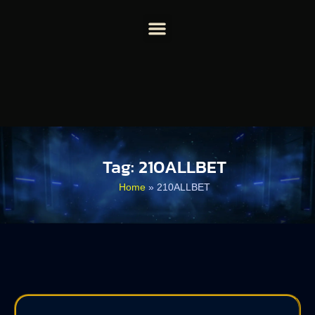
หน้าหลัก
ฝาก-ถอน
โปรโมชั่น
ติดต่อเรา
Tag: 210ALLBET
Home
»
210ALLBET