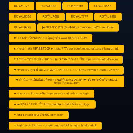
ROYAL777
ROYAL888
ROYAL999
ROYAL5555
ROYAL6666
ROYAL7688
ROYAL7777
ROYAL8888
ROYAL9999
▶ ช่อง ทาง เข้า เล่น 🌐 https member ufa23 com login
☛ ทางเข้า เว็บของเรา ค่ะ คุณลูกค้า www UFABET COM
♠ ทางเข้า เล่น UFABET999 ♣ https 777beer com homesmart aspx lang en gb
♥ ดำเนิน การ เรียบร้อย แล้ว นะ คะ ♥ ช่อง ทางเข้า เว็บ https www ufa2345 com
❤ ❤ รบกวน คุณ พี่ คัด ลอก ลิงค์ สำรอง 👉 👉 👉 https member ufa040 com pr
❤️ดําเนินการเรียบร้อยแล้วนะคะ ขอให้เฮงๆรวยๆนะคะ❤️ ช่องทางเข้าเว็บ ufav11
https //ufav11.com
➡ ช่อง ทาง เข้าเล่น คลิก https member ufaz4s com login
➡ ➡ ช่อง ทาง เข้า เว็บ https member ufa6776s com login
➽ https member UFA6989 com login
⭐ login ระบบ ใหม่ ค่ะ ⭐ https autobet168 io login html p ufa8