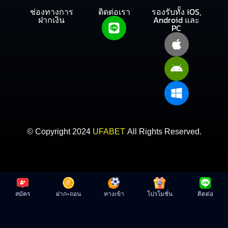
ช่องทางการ
ติดต่อเรา
รองรับทั้ง iOS,
ฝากเงิน
Android และ
PC
© Copyright 2024
UFABET
All Rights Reserved.
สมัคร
ฝาก-ถอน
ทางเข้า
โปรโมชั่น
ติดต่อ