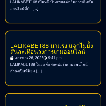
LALIKABET168 เป็นหนึ่งในแพลตฟอร์มการเดิมพัน
ออนไลน์ที่กำ […]
LALIKABET88 มาแรง แจกไม่ยั้ง
สั่นสะเทือนวงการเกมออนไลน์
เมษายน 26, 2025
9:41 pm
LALIKABET88 ในยุคที่แพลตฟอร์มเกมออนไลน์
กำลังเป็นที่นิยม […]