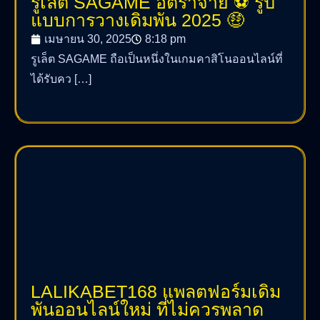
รูเล็ต SAGAME อัตราจ่าย ⚽ รูป
แบบการวางเดิมพัน 2025 🤑
เมษายน 30, 2025
8:18 pm
รูเล็ต SAGAME ถือเป็นหนึ่งในเกมคาสิโนออนไลน์ที่
ได้รับคว […]
LALIKABET168 แพลตฟอร์มเดิม
พันออนไลน์ใหม่ ที่ไม่ควรพลาด