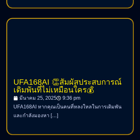
UFA168AI 👏สัมผัสประสบการณ์
เดิมพันที่ไม่เหมือนใคร💰
มีนาคม 25, 2025
9:36 pm
UFA168AI หากคุณเป็นคนที่หลงใหลในการเดิมพัน
และกำลังมองหา […]