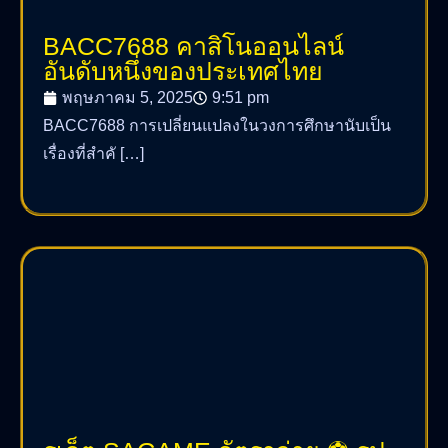
BACC7688 คาสิโนออนไลน์
อันดับหนึ่งของประเทศไทย
พฤษภาคม 5, 2025
9:51 pm
BACC7688 การเปลี่ยนแปลงในวงการศึกษานับเป็น
เรื่องที่สำคั […]