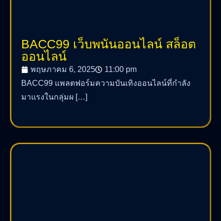
BACC99 เว็บพนันออนไลน์ สล็อต
ออนไลน์
พฤษภาคม 6, 2025
11:00 pm
BACC99 แพลตฟอร์มความบันเทิงออนไลน์ที่กำลัง
มาแรงในกลุ่มผ […]