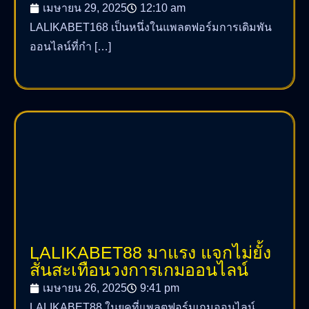
เมษายน 29, 2025
12:10 am
LALIKABET168 เป็นหนึ่งในแพลตฟอร์มการเดิมพัน
ออนไลน์ที่กำ […]
LALIKABET88 มาแรง แจกไม่ยั้ง
สั่นสะเทือนวงการเกมออนไลน์
เมษายน 26, 2025
9:41 pm
LALIKABET88 ในยุคที่แพลตฟอร์มเกมออนไลน์