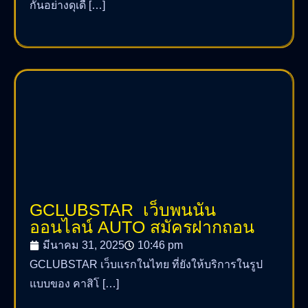
กันอย่างดุเดื […]
GCLUBSTAR เว็บพนนัน
ออนไลน์ AUTO สมัครฝากถอน
มีนาคม 31, 2025
10:46 pm
GCLUBSTAR เว็บแรกในไทย ที่ยังให้บริการในรูป
แบบของ คาสิโ […]