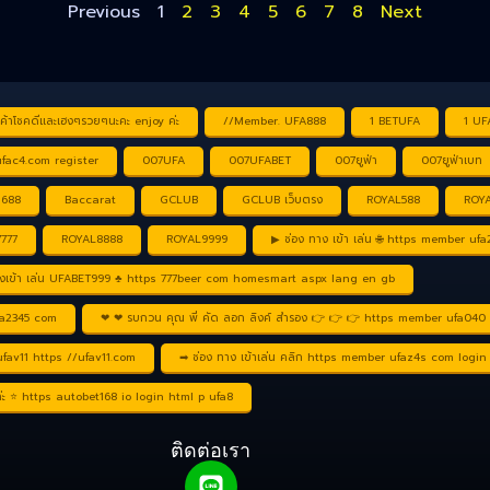
Previous
1
2
3
4
5
6
7
8
Next
กค้าโชคดีและเฮงๆรวยๆนะคะ enjoy ค่ะ
//Member. UFA888
1 BETUFA
1 UF
ufac4.com register
007UFA
007UFABET
007ยูฟ่า
007ยูฟ่าเบท
1688
Baccarat
GCLUB
GCLUB เว็บตรง
ROYAL588
ROY
777
ROYAL8888
ROYAL9999
▶ ช่อง ทาง เข้า เล่น 🌐 https member uf
งเข้า เล่น UFABET999 ♣ https 777beer com homesmart aspx lang en gb
ufa2345 com
❤ ❤ รบกวน คุณ พี่ คัด ลอก ลิงค์ สำรอง 👉 👉 👉 https member ufa040
 ufav11 https //ufav11.com
➡ ช่อง ทาง เข้าเล่น คลิก https member ufaz4s com login
ค่ะ ⭐ https autobet168 io login html p ufa8
ติดต่อเรา