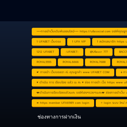
+++ทางเข้าเว็บเดิมพันออนไลน์+++ https://ufasocial.com ขอให้คุณลู
1 UFABET เว็บตรง
1 UFA VIP
1 สมัครสมาชิก https 
1212 UFABET
::UFABET::
@Ufascr. 777
BACC
ROYAL5555
ROYAL6666
ROYAL7688
ROYAL7
☛ ทางเข้า เว็บของเรา ค่ะ คุณลูกค้า www UFABET COM
♠ ทา
♥ ดำเนิน การ เรียบร้อย แล้ว นะ คะ ♥ ช่อง ทางเข้า เว็บ https www 
❤️ดําเนินการเรียบร้อยแล้วนะคะ ขอให้เฮงๆรวยๆนะคะ❤️ ช่องทางเข้าเว็บ
➽ https member UFA6989 com login
⭐ login ระบบ ใหม่ 
ช่องทางการฝากเงิน