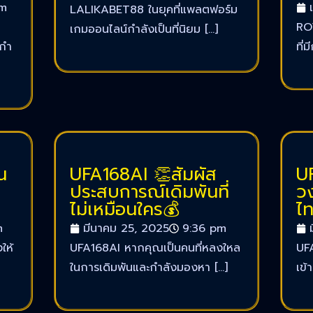
am
LALIKABET88 ในยุคที่แพลตฟอร์ม
RO
เกมออนไลน์กำลังเป็นที่นิยม […]
่กำ
ที่
น
UFA168AI 👏สัมผัส
U
ประสบการณ์เดิมพันที่
ว
ไม่เหมือนใคร💰
ไ
m
มีนาคม 25, 2025
9:36 pm
ให้
UFA168AI หากคุณเป็นคนที่หลงใหล
UFA
ในการเดิมพันและกำลังมองหา […]
เข้