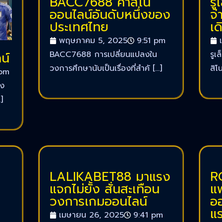
BACC7688 คาสิโน
ร
ออนไลน์อันดับหนึ่งของ
จ
ประเทศไทย
เ
พฤษภาคม 5, 2025
9:51 pm
BACC7688 การเปลี่ยนแปลงใน
รูเ
น์
วงการศึกษานับเป็นเรื่องที่สำคั […]
สิโ
 pm
ิง
]
LALIKABET88 มาแรง
R
แจกไม่ยั้ง สั่นสะเทือน
แ
วงการเกมออนไลน์
ออ
แร
เมษายน 26, 2025
9:41 pm