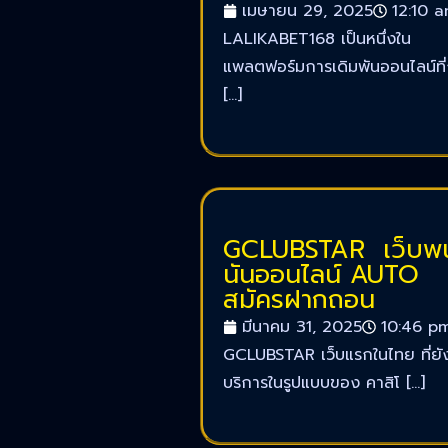
เมษายน 29, 2025
12:10 
LALIKABET168 เป็นหนึ่งใน
แพลตฟอร์มการเดิมพันออนไลน์ที
[…]
GCLUBSTAR เว็บพ
นันออนไลน์ AUTO
สมัครฝากถอน
มีนาคม 31, 2025
10:46 p
GCLUBSTAR เว็บแรกในไทย ที่ยัง
บริการในรูปแบบของ คาสิโ […]