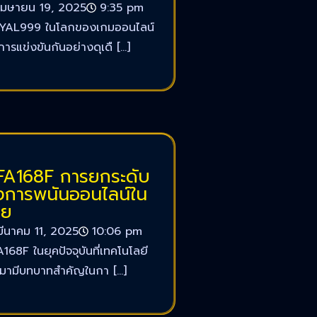
เมษายน 19, 2025
9:35 pm
YAL999 ในโลกของเกมออนไลน์
มีการแข่งขันกันอย่างดุเดื […]
FA168F การยกระดับ
งการพนันออนไลน์ใน
ทย
มีนาคม 11, 2025
10:06 pm
168F ในยุคปัจจุบันที่เทคโนโลยี
ามามีบทบาทสำคัญในกา […]