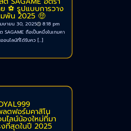
ูเล็ต SAGAME อัตรา
่าย ⚽ รูปแบบการวาง
ดิมพัน 2025 🤑
เมษายน 30, 2025
8:18 pm
ล็ต SAGAME ถือเป็นหนึ่งในเกมคา
นออนไลน์ที่ได้รับคว […]
OYAL999
พลตฟอร์มคาสิโน
นไลน์น้องใหม่ที่มา
งที่สุดในปี 2025