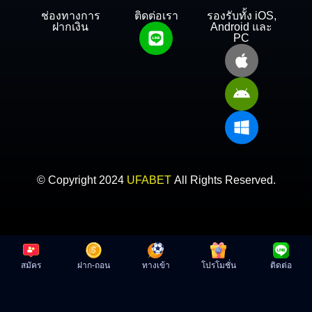
ช่องทางการ
ติดต่อเรา
รองรับทั้ง iOS,
ฝากเงิน
Android และ
PC
© Copyright 2024
UFABET
All Rights Reserved.
สมัคร
ฝาก-ถอน
ทางเข้า
โปรโมชั่น
ติดต่อ