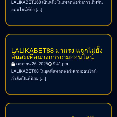
LALIKABET168 เป็นหนึ่งในแพลตฟอร์มการเดิมพัน
ออนไลน์ที่กำ […]
LALIKABET88 มาแรง แจกไม่ยั้ง
สั่นสะเทือนวงการเกมออนไลน์
เมษายน 26, 2025
9:41 pm
LALIKABET88 ในยุคที่แพลตฟอร์มเกมออนไลน์
กำลังเป็นที่นิยม […]