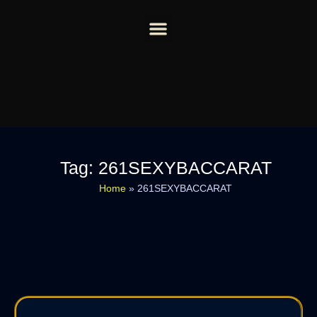
หน้าหลัก
ฝาก-ถอน
โปรโมชั่น
ติดต่อเรา
Tag: 261SEXYBACCARAT
Home
»
261SEXYBACCARAT