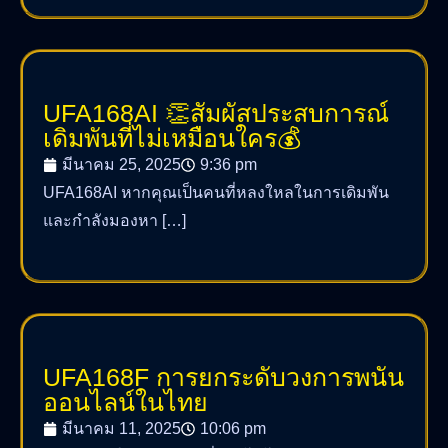
UFA168AI 👏สัมผัสประสบการณ์
เดิมพันที่ไม่เหมือนใคร💰
มีนาคม 25, 2025
9:36 pm
UFA168AI หากคุณเป็นคนที่หลงใหลในการเดิมพัน
และกำลังมองหา […]
UFA168F การยกระดับวงการพนัน
ออนไลน์ในไทย
มีนาคม 11, 2025
10:06 pm