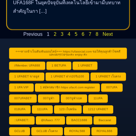
UFA168F ในยุคปัจจุบันที่เทคโนโลยีเข้ามามีบทบาท
สำคัญในกา […]
Previous
1
2
3
4
5
6
7
8
Next
+++ทางเข้าเว็บเดิมพันออนไลน์+++ https://ufasocial.com ขอให้คุณลูกค้าโชคดี
และเฮงๆรวยๆนะคะ enjoy ค่ะ
//Member. UFA888
1 BETUFA
1 UFABET
1 UFABET ขายยูส
1 UFABET ฝาก20รับ100
1 UFABET เว็บตรง
1 UFA VIP
1 สมัครสมาชิก https ufac4.com register
007UFA
007UFABET
007ยูฟ่า
007ยูฟ่าเบท
11UFA
018UFA
111UFA
123 เว็บพนัน
1212 UFABET
::UFABET::
@Ufascr. 777
BACC1688
Baccarat
GCLUB
GCLUB เว็บตรง
ROYAL588
ROYAL666