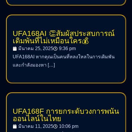
UFA168AI 👏สัมผัสประสบการณ์
เดิมพันที่ไม่เหมือนใคร💰
มีนาคม 25, 2025
9:36 pm
UFA168AI หากคุณเป็นคนที่หลงใหลในการเดิมพัน
และกำลังมองหา […]
UFA168F การยกระดับวงการพนัน
ออนไลน์ในไทย
มีนาคม 11, 2025
10:06 pm