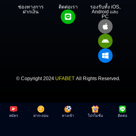
ช่องทางการ
ติดต่อเรา
รองรับทั้ง iOS,
ฝากเงิน
Android และ
PC
© Copyright 2024
UFABET
All Rights Reserved.
สมัคร
ฝาก-ถอน
ทางเข้า
โปรโมชั่น
ติดต่อ