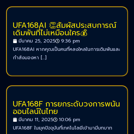
UFA168AI 👏สัมผัสประสบการณ์
เดิมพันที่ไม่เหมือนใคร💰
มีนาคม 25, 2025
9:36 pm
UFA168AI หากคุณเป็นคนที่หลงใหลในการเดิมพันและ
กำลังมองหา […]
UFA168F การยกระดับวงการพนัน
ออนไลน์ในไทย
มีนาคม 11, 2025
10:06 pm
UFA168F ในยุคปัจจุบันที่เทคโนโลยีเข้ามามีบทบาท