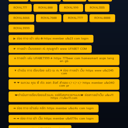
ROYAL777
ROYAL888
ROYAL999
ROYAL5555
ROYAL6666
ROYAL7688
ROYAL7777
ROYAL8888
ROYAL9999
▶ ช่อง ทาง เข้า เล่น 🌐 https member ufa23 com login
☛ ทางเข้า เว็บของเรา ค่ะ คุณลูกค้า www UFABET COM
♠ ทางเข้า เล่น UFABET999 ♣ https 777beer com homesmart aspx lang
en gb
♥ ดำเนิน การ เรียบร้อย แล้ว นะ คะ ♥ ช่อง ทางเข้า เว็บ https www ufa2345
com
❤ ❤ รบกวน คุณ พี่ คัด ลอก ลิงค์ สำรอง 👉 👉 👉 https member ufa040
com pr
❤️ดําเนินการเรียบร้อยแล้วนะคะ ขอให้เฮงๆรวยๆนะคะ❤️ ช่องทางเข้าเว็บ ufav11
https //ufav11.com
➡ ช่อง ทาง เข้าเล่น คลิก https member ufaz4s com login
➡ ➡ ช่อง ทาง เข้า เว็บ https member ufa6776s com login