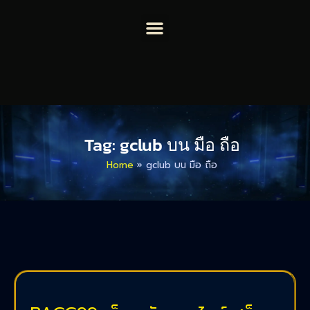
หน้าหลัก
ฝาก-ถอน
โปรโมชั่น
ติดต่อเรา
Tag: gclub บน มือ ถือ
Home
»
gclub บน มือ ถือ