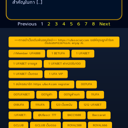
สำคัญในกา […]
Previous
1
2
3
4
5
6
7
8
Next
+++ทางเข้าเว็บเดิมพันออนไลน์+++ https://ufasocial.com ขอให้คุณลูกค้าโชค
ดีและเฮงๆรวยๆนะคะ enjoy ค่ะ
//Member. UFA888
1 BETUFA
1 UFABET
1 UFABET ขายยูส
1 UFABET ฝาก20รับ100
1 UFABET เว็บตรง
1 UFA VIP
1 สมัครสมาชิก https ufac4.com register
007UFA
007UFABET
007ยูฟ่า
007ยูฟ่าเบท
11UFA
018UFA
111UFA
123 เว็บพนัน
1212 UFABET
::UFABET::
@Ufascr. 777
BACC1688
Baccarat
GCLUB
GCLUB เว็บตรง
ROYAL588
ROYAL666