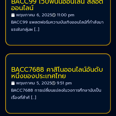
BACC99 เว็บพนันออนไลน์ สล็อต
ออนไลน์
พฤษภาคม 6, 2025
11:00 pm
BACC99 แพลตฟอร์มความบันเทิงออนไลน์ที่กำลังมา
แรงในกลุ่มผ […]
BACC7688 คาสิโนออนไลน์อันดับ
หนึ่งของประเทศไทย
พฤษภาคม 5, 2025
9:51 pm
BACC7688 การเปลี่ยนแปลงในวงการศึกษานับเป็น
เรื่องที่สำคั […]