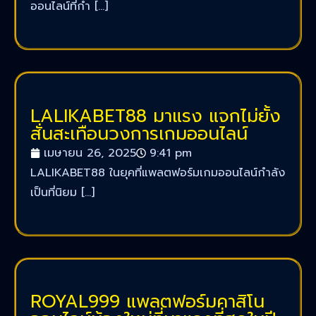
ออนไลน์ที่กำ […]
LALIKABET88 มาแรง แจกไม่ยั้ง
สั่นสะเทือนวงการเกมออนไลน์
เมษายน 26, 2025
9:41 pm
LALIKABET88 ในยุคที่แพลตฟอร์มเกมออนไลน์กำลัง
เป็นที่นิยม […]
ROYAL999 แพลตฟอร์มคาสิโน