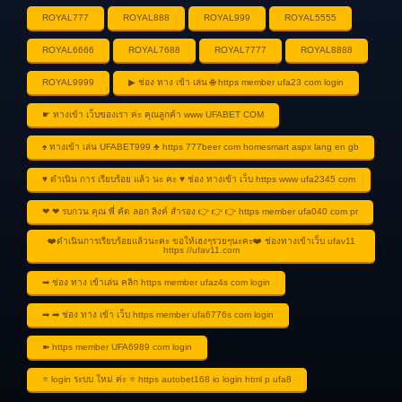
ROYAL777
ROYAL888
ROYAL999
ROYAL5555
ROYAL6666
ROYAL7688
ROYAL7777
ROYAL8888
ROYAL9999
▶ ช่อง ทาง เข้า เล่น 🌐 https member ufa23 com login
☛ ทางเข้า เว็บของเรา ค่ะ คุณลูกค้า www UFABET COM
♠ ทางเข้า เล่น UFABET999 ♣ https 777beer com homesmart aspx lang en gb
♥ ดำเนิน การ เรียบร้อย แล้ว นะ คะ ♥ ช่อง ทางเข้า เว็บ https www ufa2345 com
❤ ❤ รบกวน คุณ พี่ คัด ลอก ลิงค์ สำรอง 👉 👉 👉 https member ufa040 com pr
❤️ดําเนินการเรียบร้อยแล้วนะคะ ขอให้เฮงๆรวยๆนะคะ❤️ ช่องทางเข้าเว็บ ufav11
https //ufav11.com
➡ ช่อง ทาง เข้าเล่น คลิก https member ufaz4s com login
➡ ➡ ช่อง ทาง เข้า เว็บ https member ufa6776s com login
➽ https member UFA6989 com login
⭐ login ระบบ ใหม่ ค่ะ ⭐ https autobet168 io login html p ufa8