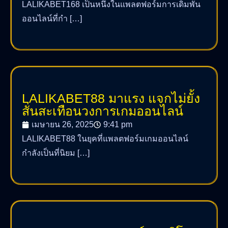
LALIKABET168 เป็นหนึ่งในแพลตฟอร์มการเดิมพัน
ออนไลน์ที่กำ […]
LALIKABET88 มาแรง แจกไม่ยั้ง
สั่นสะเทือนวงการเกมออนไลน์
เมษายน 26, 2025
9:41 pm
LALIKABET88 ในยุคที่แพลตฟอร์มเกมออนไลน์
กำลังเป็นที่นิยม […]