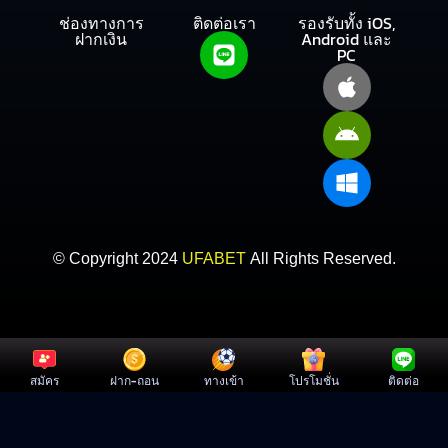
ช่องทางการ
ติดต่อเรา
รองรับทั้ง iOS,
ฝากเงิน
Android และ
PC
© Copyright 2024
UFABET
All Rights Reserved.
สมัคร
ฝาก-ถอน
ทางเข้า
โปรโมชั่น
ติดต่อ