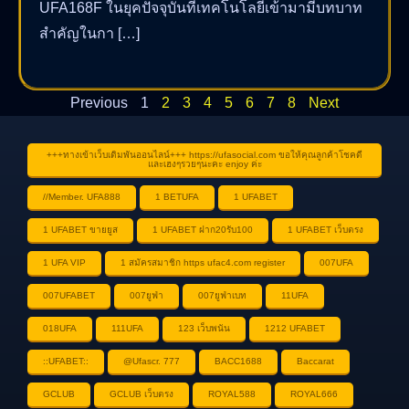
UFA168F ในยุคปัจจุบันที่เทคโนโลยีเข้ามามีบทบาท
สำคัญในกา […]
Previous
1
2
3
4
5
6
7
8
Next
+++ทางเข้าเว็บเดิมพันออนไลน์+++ https://ufasocial.com ขอให้คุณลูกค้าโชคดี
และเฮงๆรวยๆนะคะ enjoy ค่ะ
//Member. UFA888
1 BETUFA
1 UFABET
1 UFABET ขายยูส
1 UFABET ฝาก20รับ100
1 UFABET เว็บตรง
1 UFA VIP
1 สมัครสมาชิก https ufac4.com register
007UFA
007UFABET
007ยูฟ่า
007ยูฟ่าเบท
11UFA
018UFA
111UFA
123 เว็บพนัน
1212 UFABET
::UFABET::
@Ufascr. 777
BACC1688
Baccarat
GCLUB
GCLUB เว็บตรง
ROYAL588
ROYAL666