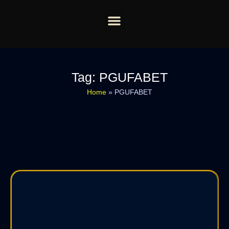
หน้าหลัก
ฝาก-ถอน
โปรโมชั่น
ติดต่อเรา
Tag: PGUFABET
Home
»
PGUFABET