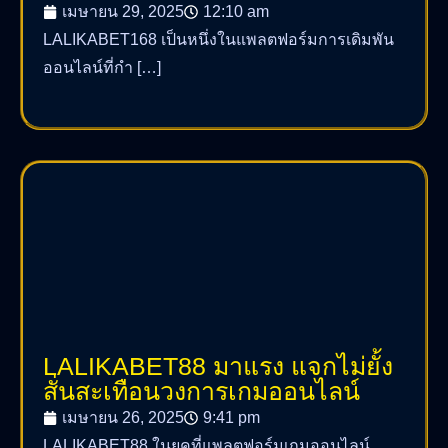
เมษายน 29, 2025
12:10 am
LALIKABET168 เป็นหนึ่งในแพลตฟอร์มการเดิมพัน
ออนไลน์ที่กำ […]
LALIKABET88 มาแรง แจกไม่ยั้ง
สั่นสะเทือนวงการเกมออนไลน์
เมษายน 26, 2025
9:41 pm
LALIKABET88 ในยุคที่แพลตฟอร์มเกมออนไลน์