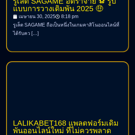
รูเล็ต SAGAME อัตราจ่าย ⚽ รูป
แบบการวางเดิมพัน 2025 🤑
เมษายน 30, 2025
8:18 pm
รูเล็ต SAGAME ถือเป็นหนึ่งในเกมคาสิโนออนไลน์ที่
ได้รับคว […]
LALIKABET168 แพลตฟอร์มเดิม
พันออนไลน์ใหม่ ที่ไม่ควรพลาด