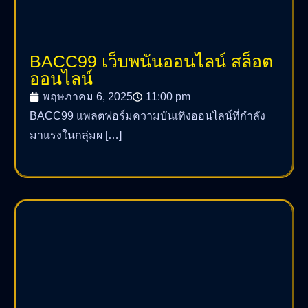
BACC99 เว็บพนันออนไลน์ สล็อต
ออนไลน์
พฤษภาคม 6, 2025
11:00 pm
BACC99 แพลตฟอร์มความบันเทิงออนไลน์ที่กำลัง
มาแรงในกลุ่มผ […]