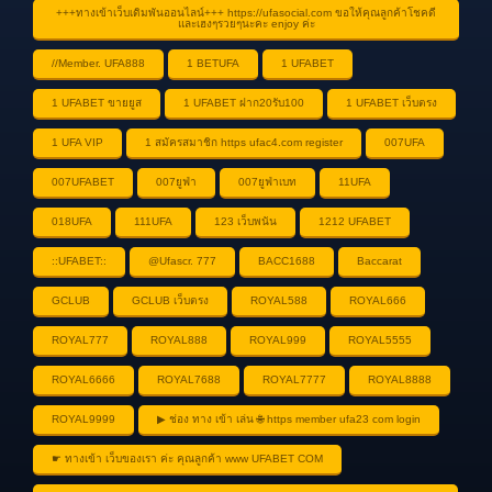
+++ทางเข้าเว็บเดิมพันออนไลน์+++ https://ufasocial.com ขอให้คุณลูกค้าโชคดี
และเฮงๆรวยๆนะคะ enjoy ค่ะ
//Member. UFA888
1 BETUFA
1 UFABET
1 UFABET ขายยูส
1 UFABET ฝาก20รับ100
1 UFABET เว็บตรง
1 UFA VIP
1 สมัครสมาชิก https ufac4.com register
007UFA
007UFABET
007ยูฟ่า
007ยูฟ่าเบท
11UFA
018UFA
111UFA
123 เว็บพนัน
1212 UFABET
::UFABET::
@Ufascr. 777
BACC1688
Baccarat
GCLUB
GCLUB เว็บตรง
ROYAL588
ROYAL666
ROYAL777
ROYAL888
ROYAL999
ROYAL5555
ROYAL6666
ROYAL7688
ROYAL7777
ROYAL8888
ROYAL9999
▶ ช่อง ทาง เข้า เล่น 🌐 https member ufa23 com login
☛ ทางเข้า เว็บของเรา ค่ะ คุณลูกค้า www UFABET COM