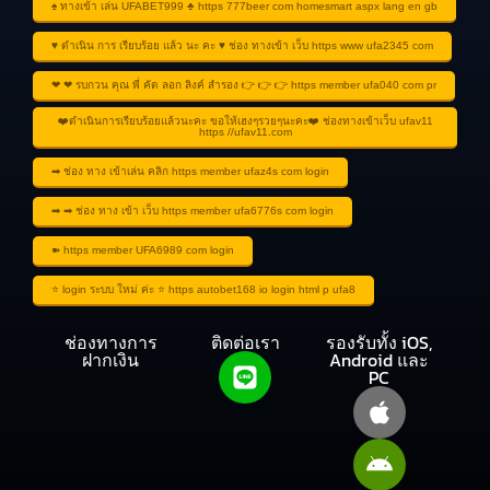
♠ ทางเข้า เล่น UFABET999 ♣ https 777beer com homesmart aspx lang en gb
♥ ดำเนิน การ เรียบร้อย แล้ว นะ คะ ♥ ช่อง ทางเข้า เว็บ https www ufa2345 com
❤ ❤ รบกวน คุณ พี่ คัด ลอก ลิงค์ สำรอง 👉 👉 👉 https member ufa040 com pr
❤️ดําเนินการเรียบร้อยแล้วนะคะ ขอให้เฮงๆรวยๆนะคะ❤️ ช่องทางเข้าเว็บ ufav11
https //ufav11.com
➡ ช่อง ทาง เข้าเล่น คลิก https member ufaz4s com login
➡ ➡ ช่อง ทาง เข้า เว็บ https member ufa6776s com login
➽ https member UFA6989 com login
⭐ login ระบบ ใหม่ ค่ะ ⭐ https autobet168 io login html p ufa8
ช่องทางการ
ติดต่อเรา
รองรับทั้ง iOS,
ฝากเงิน
Android และ
PC