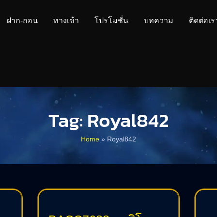
ฝาก-ถอน
ทางเข้า
โปรโมชั่น
บทความ
ติดต่อเร
Tag: Royal842
Home
»
Royal842