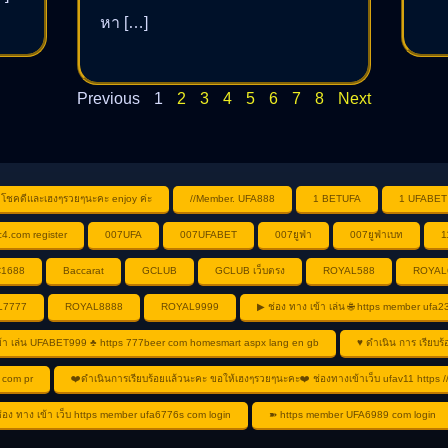
Previous
1
2
3
4
5
6
7
8
Next
้าโชคดีและเฮงๆรวยๆนะคะ enjoy ค่ะ
//Member. UFA888
1 BETUFA
1 UFABET
c4.com register
007UFA
007UFABET
007ยูฟ่า
007ยูฟ่าเบท
1
1688
Baccarat
GCLUB
GCLUB เว็บตรง
ROYAL588
ROYAL
L7777
ROYAL8888
ROYAL9999
▶ ช่อง ทาง เข้า เล่น 🌐 https member ufa2
ข้า เล่น UFABET999 ♣ https 777beer com homesmart aspx lang en gb
♥ ดำเนิน การ เรียบร
 com pr
❤️ดําเนินการเรียบร้อยแล้วนะคะ ขอให้เฮงๆรวยๆนะคะ❤️ ช่องทางเข้าเว็บ ufav11 https 
่อง ทาง เข้า เว็บ https member ufa6776s com login
➽ https member UFA6989 com login
ติดต่อเรา