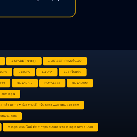
1 UFABET ขายยูส
1 UFABET ฝาก20รับ100
1UFA
018UFA
111UFA
123 เว็บพนัน
666
ROYAL777
ROYAL888
ROYAL999
3 com login
้อย แล้ว นะ คะ ♥ ช่อง ทางเข้า เว็บ https www ufa2345 com
//ufav11.com
⭐ login ระบบ ใหม่ ค่ะ ⭐ https autobet168 io login html p ufa8
รองรับทั้ง iOS, Android และ PC