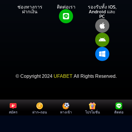
ช่องทางการ
ติดต่อเรา
รองรับทั้ง iOS,
ฝากเงิน
Android และ
PC
© Copyright 2024
UFABET
All Rights Reserved.
สมัคร
ฝาก-ถอน
ทางเข้า
โปรโมชั่น
ติดต่อ