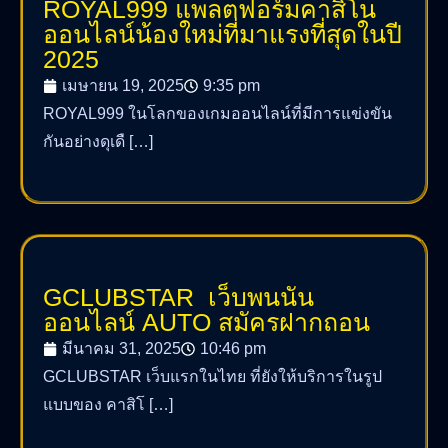
ROYAL999 แพลตฟอร์มคาสิโน
ออนไลน์น้องใหม่ที่มาแรงที่สุดในปี
2025
เมษายน 19, 2025
9:35 pm
ROYAL999 ในโลกของเกมออนไลน์ที่มีการแข่งขัน
กันอย่างดุเดื […]
GCLUBSTAR เว็บพนนัน
ออนไลน์ AUTO สมัครฝากถอน
มีนาคม 31, 2025
10:46 pm
GCLUBSTAR เว็บแรกในไทย ที่ยังให้บริการในรูป
แบบของ คาสิโ […]