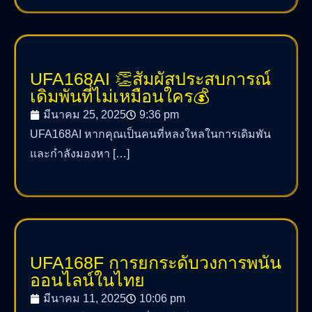
UFA168AI 👏สัมผัสประสบการณ์
เดิมพันที่ไม่เหมือนใคร💰
มีนาคม 25, 2025
9:36 pm
UFA168AI หากคุณเป็นคนที่หลงใหลในการเดิมพัน
และกำลังมองหา […]
UFA168F การยกระดับวงการพนัน
ออนไลน์ในไทย
มีนาคม 11, 2025
10:06 pm