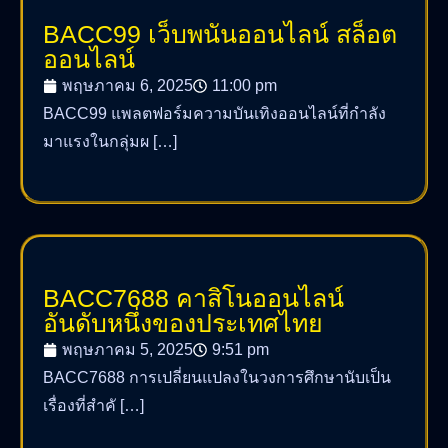
BACC99 เว็บพนันออนไลน์ สล็อต
ออนไลน์
พฤษภาคม 6, 2025
11:00 pm
BACC99 แพลตฟอร์มความบันเทิงออนไลน์ที่กำลัง
มาแรงในกลุ่มผ […]
BACC7688 คาสิโนออนไลน์
อันดับหนึ่งของประเทศไทย
พฤษภาคม 5, 2025
9:51 pm
BACC7688 การเปลี่ยนแปลงในวงการศึกษานับเป็น
เรื่องที่สำคั […]