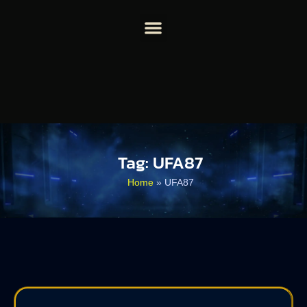
หน้าหลัก
ฝาก-ถอน
โปรโมชั่น
ติดต่อเรา
Tag: UFA87
Home
»
UFA87