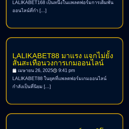
LALIKABET168 เป็นหนึ่งในแพลตฟอร์มการเดิมพัน
ออนไลน์ที่กำ […]
LALIKABET88 มาแรง แจกไม่ยั้ง
สั่นสะเทือนวงการเกมออนไลน์
เมษายน 26, 2025
9:41 pm
LALIKABET88 ในยุคที่แพลตฟอร์มเกมออนไลน์
กำลังเป็นที่นิยม […]