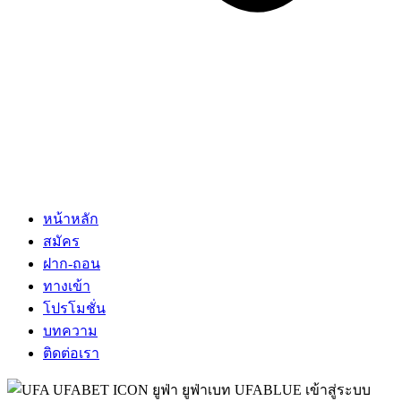
หน้าหลัก
สมัคร
ฝาก-ถอน
ทางเข้า
โปรโมชั่น
บทความ
ติดต่อเรา