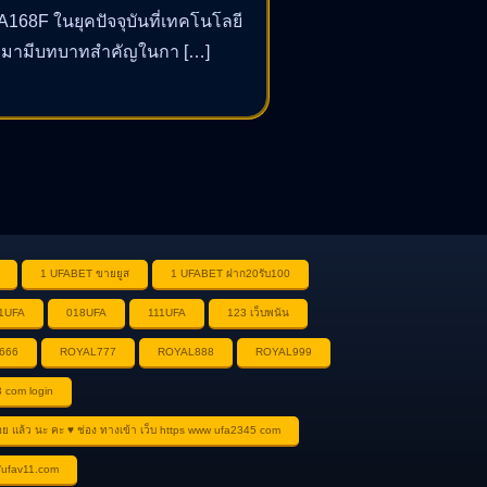
168F ในยุคปัจจุบันที่เทคโนโลยี
้ามามีบทบาทสำคัญในกา […]
1 UFABET ขายยูส
1 UFABET ฝาก20รับ100
1UFA
018UFA
111UFA
123 เว็บพนัน
666
ROYAL777
ROYAL888
ROYAL999
3 com login
้อย แล้ว นะ คะ ♥ ช่อง ทางเข้า เว็บ https www ufa2345 com
//ufav11.com