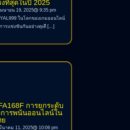
งที่สุดในปี 2025
เมษายน 19, 2025
9:35 pm
YAL999 ในโลกของเกมออนไลน์
มีการแข่งขันกันอย่างดุเดื […]
FA168F การยกระดับ
งการพนันออนไลน์ใน
ทย
มีนาคม 11, 2025
10:06 pm