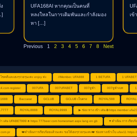
ัง
UFA168AI หากคุณเป็นคนที่
UFA
…]
หลงใหลในการเดิมพันและกำลังมอง
เข
หา […]
Previous
1
2
3
4
5
6
7
8
Next
้าโชคดีและเฮงๆรวยๆนะคะ enjoy ค่ะ
//Member. UFA888
1 BETUFA
1 UFABET
c4.com register
007UFA
007UFABET
007ยูฟ่า
007ยูฟ่าเบท
1
1688
Baccarat
GCLUB
GCLUB เว็บตรง
ROYAL588
ROYAL
L7777
ROYAL8888
ROYAL9999
▶ ช่อง ทาง เข้า เล่น 🌐 https member ufa2
ข้า เล่น UFABET999 ♣ https 777beer com homesmart aspx lang en gb
♥ ดำเนิน การ เรียบร
 com pr
❤️ดําเนินการเรียบร้อยแล้วนะคะ ขอให้เฮงๆรวยๆนะคะ❤️ ช่องทางเข้าเว็บ ufav11 https 