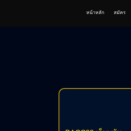
หน้าหลัก
สมัคร