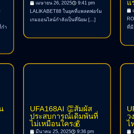
แร
เมษายน 26, 2025
9:41 pm
m
LALIKABET88 ในยุคที่แพลตฟอร์ม
RO
เกมออนไลน์กำลังเป็นที่นิยม […]
่กำ
ที่
น
UFA168AI 👏สัมผัส
U
ประสบการณ์เดิมพันที่
ว
ไม่เหมือนใคร💰
ไ
มีนาคม 25, 2025
9:36 pm