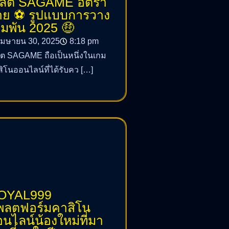
ูเล็ต SAGAME อัตรา
่าย ⚽ รูปแบบการวาง
ิมพัน 2025 🤑
เมษายน 30, 2025
8:18 pm
ล็ต SAGAME ถือเป็นหนึ่งในเกม
ิโนออนไลน์ที่ได้รับคว […]
OYAL999
พลตฟอร์มคาสิโน
นไลน์น้องใหม่ที่มา