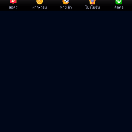
สมัคร
ฝาก-ถอน
ทางเข้า
โปรโมชั่น
ติดต่อ