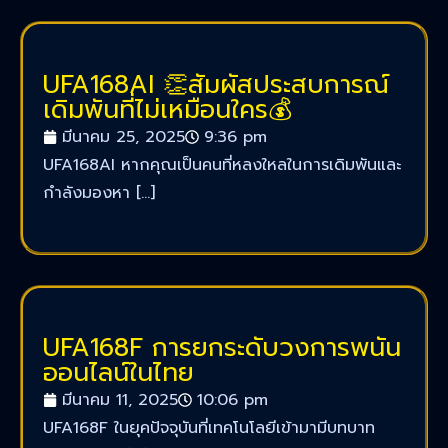
UFA168AI 👏สัมผัสประสบการณ์
เดิมพันที่ไม่เหมือนใคร💰
มีนาคม 25, 2025
9:36 pm
UFA168AI หากคุณเป็นคนที่หลงใหลในการเดิมพันและ
กำลังมองหา […]
UFA168F การยกระดับวงการพนัน
ออนไลน์ในไทย
มีนาคม 11, 2025
10:06 pm
UFA168F ในยุคปัจจุบันที่เทคโนโลยีเข้ามามีบทบาท