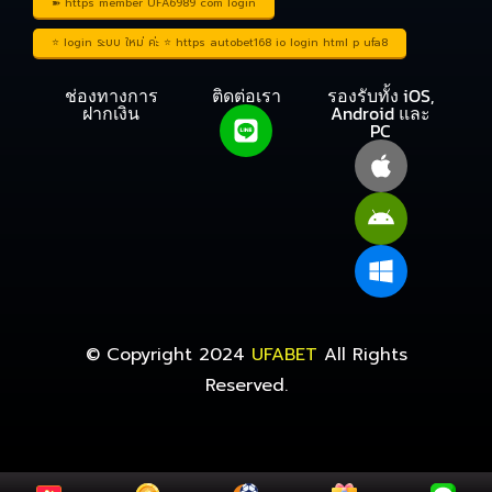
➽ https member UFA6989 com login
⭐ login ระบบ ใหม่ ค่ะ ⭐ https autobet168 io login html p ufa8
ช่องทางการ
ติดต่อเรา
รองรับทั้ง iOS,
ฝากเงิน
Android และ
PC
© Copyright 2024
UFABET
All Rights
Reserved.