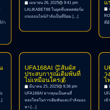
แร
เมษายน 26, 2025
9:41 pm
m
LALIKABET88 ในยุคที่แพลตฟอร์ม
RO
เกมออนไลน์กำลังเป็นที่นิยม […]
่กำ
ที่
น
UFA168AI 👏สัมผัส
U
ประสบการณ์เดิมพันที่
ว
ไม่เหมือนใคร💰
ไ
มีนาคม 25, 2025
9:36 pm
ัง
UFA168AI หากคุณเป็นคนที่
UFA
…]
หลงใหลในการเดิมพันและกำลังมอง
เข
หา […]