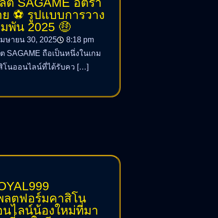
ูเล็ต SAGAME อัตรา
่าย ⚽ รูปแบบการวาง
ิมพัน 2025 🤑
เมษายน 30, 2025
8:18 pm
ล็ต SAGAME ถือเป็นหนึ่งในเกม
ิโนออนไลน์ที่ได้รับคว […]
OYAL999
พลตฟอร์มคาสิโน
นไลน์น้องใหม่ที่มา