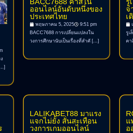
BACC7688 คาสิโน
ร
ออนไลน์อันดับหนึ่งของ
จ
ประเทศไทย
เด
พฤษภาคม 5, 2025
9:51 pm
BACC7688 การเปลี่ยนแปลงใน
รูเ
วงการศึกษานับเป็นเรื่องที่สำคั […]
คาส
pm
ิง
[…]
LALIKABET88 มาแรง
R
แจกไม่ยั้ง สั่นสะเทือน
แ
ร
วงการเกมออนไลน์
ออ