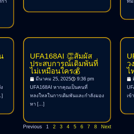
่กำ
ที่
น
UFA168AI 👏สัมผัส
U
ประสบการณ์เดิมพันที่
ว
ไม่เหมือนใคร💰
ไ
มีนาคม 25, 2025
9:36 pm
ัง
UFA168AI หากคุณเป็นคนที่
UFA
…]
หลงใหลในการเดิมพันและกำลังมอง
เข
หา […]
Previous
1
2
3
4
5
6
7
8
Next