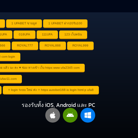
1 UFABET ขายยูส
1 UFABET ฝาก20รับ100
1UFA
018UFA
111UFA
123 เว็บพนัน
666
ROYAL777
ROYAL888
ROYAL999
3 com login
้อย แล้ว นะ คะ ♥ ช่อง ทางเข้า เว็บ https www ufa2345 com
//ufav11.com
⭐ login ระบบ ใหม่ ค่ะ ⭐ https autobet168 io login html p ufa8
รองรับทั้ง iOS, Android และ PC