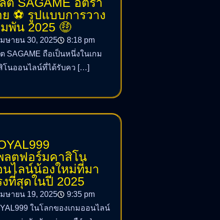
ูเล็ต SAGAME อัตรา
่าย ⚽ รูปแบบการวาง
ิมพัน 2025 🤑
เมษายน 30, 2025
8:18 pm
ล็ต SAGAME ถือเป็นหนึ่งในเกม
ิโนออนไลน์ที่ได้รับคว […]
OYAL999
พลตฟอร์มคาสิโน
นไลน์น้องใหม่ที่มา
งที่สุดในปี 2025
เมษายน 19, 2025
9:35 pm
YAL999 ในโลกของเกมออนไลน์